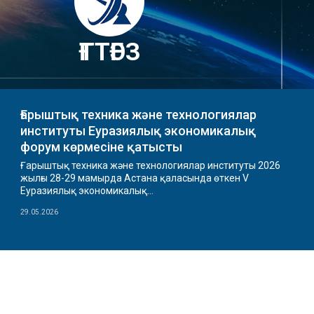
ҒТТҒЭЗ
Ғарыштық техника және технологиялар
институты Еуразиялық экономикалық
форум көрмесіне қатысты
Ғарыштық техника және технологиялар институты 2026
жылғы 28-29 мамырда Астана қаласында өткен V
Еуразиялық экономикалық...
29.05.2026