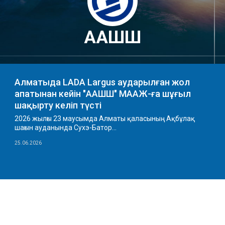
ААШШ
Алматыда LADA Largus аударылған жол
апатынан кейін "ААШШ" МААЖ-ға шұғыл
шақырту келіп түсті
2026 жылғы 23 маусымда Алматы қаласының Ақбұлақ
шағын ауданында Сухэ-Батор...
25.06.2026