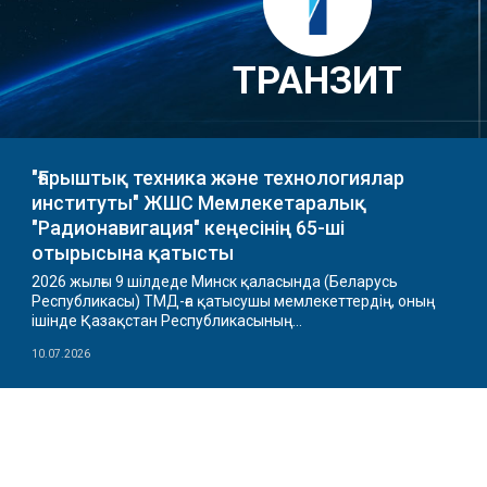
ТРАНЗИТ
"Ғарыштық техника және технологиялар
институты" ЖШС Мемлекетаралық
"Радионавигация" кеңесінің 65-ші
отырысына қатысты
2026 жылғы 9 шілдеде Минск қаласында (Беларусь
Республикасы) ТМД-ға қатысушы мемлекеттердің, оның
ішінде Қазақстан Республикасының...
10.07.2026