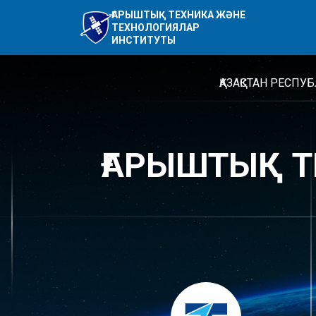
ҒАРЫШТЫҚ ТЕХНИКА ЖӘНЕ
ТЕХНОЛОГИЯЛАР
ИНСТИТУТЫ
ҚАЗАҚСТАН РЕС
ҒАРЫШТЫҚ Т