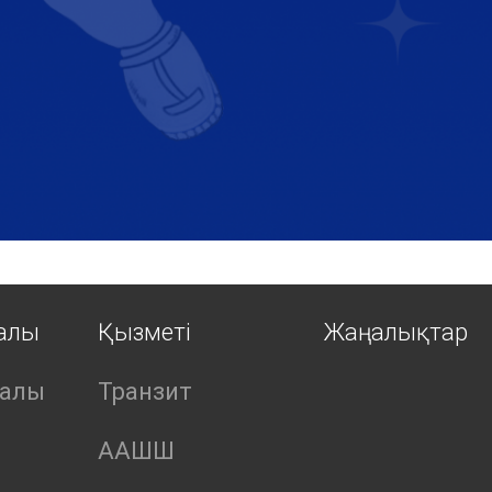
ралы
Қызметі
Жаңалықтар
ралы
Транзит
ААШШ