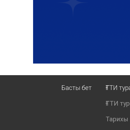
Басты бет
ҒТТИ ту
ҒТТИ ту
Тарихы