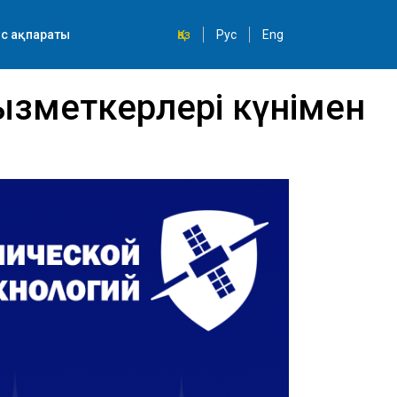
с ақпараты
Қаз
Рус
Eng
ызметкерлері күнімен