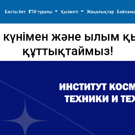
Басты бет
ҒТТИ туралы
Қызметі
Жаңалықтар
Байланы
р күнімен және Ғылым қ
құттықтаймыз!